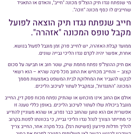
מי שנפתח נגדו תיק הוצל"פ מכונה "חייב", והאדם או התאגיד
שחייבים לו כסף מכונה "זוכה".
חייב שנפתח נגדו תיק הוצאה לפועל
מקבל טופס המכונה "אזהרה".
ממועד קבלת האזהרה, יש לחייב פרק זמן מוגבל לפעול בנושא.
אחרת, אפשר יהיה לקדם נגדו הליכי גבייה שונים.
אם תיק ההוצל"פ נפתח מחמת שיק, שטר חוב או תביעה על סכום
קצוב – והחייב מכחיש את החוב מכל סיבה שהיא – הוא רשאי
לבקש להעביר את המחלוקת לבית המשפט באמצעות מסמך
המכונה "התנגדות", ובמקביל לעתור לעיכוב הליכים.
אולם אם החוב אינו מוכחש או שהתיק נפתח מכוח פסק דין, החייב
מוגבל ביכולת שלו לעתור לעיכוב הליכים. באופן כללי טענה זו
אפשרית אם הוא טוען שהחוב כבר נפרע, או שהוא מעוניין להודיע
כי מתייתר הצורך לנהל נגדו הליכי גבייה, כי בכוונתו לפנות בקרוב
להליך חדלות פירעון (פשיטת רגל). בכל מקרה אחר, החייב צריך
כעיקרון להגיש בקשה לצו תשלומים במטרה לפרוס את החוב