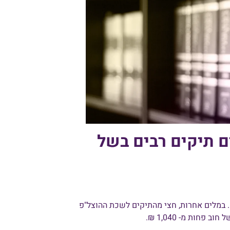
 תיקים רבים בשל
2019 החציון של תיקי כבישי האגרה עמד על 1,040 ₪. במלים אחרות, חצי מהתיקים לשכת ההוצל"פ