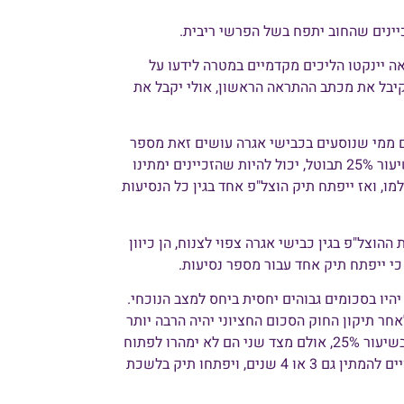
ינים שהחוב יתפח בשל הפרשי ריבית.
אה יינקטו הליכים מקדמיים במטרה לידעו על
קיבל את מכתב ההתראה הראשון, אולי יקבל את
ים ממי שנוסעים בכבישי אגרה עושים זאת מספר
פעמים בשנה, ויש כאלה בתדירות גבוהה יותר. אם הריבית בשיעור 25% תבוטל, יכול להיות שהזכיינים ימתינו
ו, ואז ייפתח תיק הוצל"פ אחד בגין כל הנסיעות
וצל"פ בגין כבישי אגרה צפוי לצנוח, הן כיוון
כי ייפתח תיק אחד עבור מספר נסיעות.
היו בסכומים גבוהים יחסית ביחס למצב הנוכחי.
ור, סביר להניח כי לאחר תיקון החוק הסכום החציוני יהיה הרבה יותר
גבוה. הזכיינים יהיו מודעים אמנם שהם כבר לא יקבלו ריבית בשיעור 25%, אולם מצד שני הם לא ימהרו לפתוח
תיק בלשכת ההוצל"פ בשל נסיעה אחת שלא שולמה. הם צפויים להמתין גם 3 או 4 שנים, ויפתחו תיק בלשכת