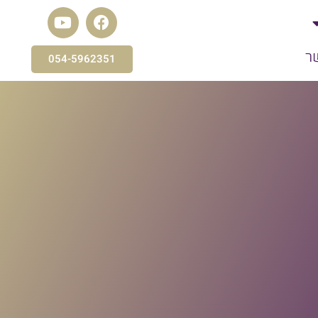
ר
054-5962351