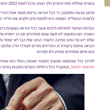
בשנים שחלפו מאז החציון הלך וצנח, ונכון לשנת 2022 החציון עומד על 818 ₪.
מכאן נובעת המסקנה, כי ככל הנראה קיימת מגמה אצל הזכיינ
בלשכת ההוצל"פ. המגמה היא לפתוח תיק ולקדם את הליכי הג
הקדמת המועד לפתיחת תיקים נבעה ככל הנראה בעקבות ביקו
האגרה. הם הואשמו לא פעם שהם ממתינים זמן רב יחסית עד 
שלא ידע על החוב מסיבה כלשהי, החוב שלו כבר לא יעמוד ע
והם אינם ממתינים שיגיע ל-4 ספרות.
לפיכך ככל שהמגמה תמשיך ותצבור תאוצה, הצפי הוא שתיקי 
ההוצאה לפועל
, ובמקביל ככל היחלפו השנים החובות בתיקי הא