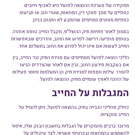
תפקידה של מערכת ההוצאה לפועל היא לאכוף חיובים
כספיים על סמך פסקי דין, המחאות, שטרי חוב או תביעות
כספיות מסוגים מסוימים שהנתבע לא התגונן בגינן.
בסמוך לאחר פתיחת תיק ההוצל"פ, מקבל החייב טופס אזהרה.
בטופס מופיעה דרישה לפרוע את החוב, והדרכים שבאפשרות
החייב לעשות אם אינו יכול לפרוע את החוב בתשלום אחד.
הליכי הוצאה לפועל מסתיימים עם סגירת התיק נגד החייב, בין
אם בעקבות פירעון החוב, ובין אם לאחר שהצדדים הגיעו
להסדר. עילות נוספות לסגירת תיק הן התעלמות וחוסר פעילות
של הזוכה לאורך שנתיים מתיק ההוצאה לפועל.
המגבלות על החייב
כחלק מהליכי הגבייה בתיק בהוצאה לפועל, ניתן להטיל על
החייב סנקציות.
מדובר ברבים מהמקרים על הגבלות בחשבון הבנק שלו, איסור
להשתמש בהמחאות ובכרטיסי אשראי, לצד עיקולים על