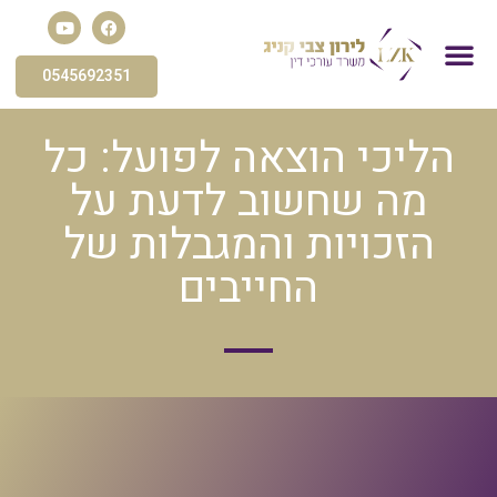
0545692351
פשיטת רגל
הסדר חוב
פירוק חברה
עורך דין הוצאה לפועל
חדלות פירעון
תביעות כספיות
הליכי הוצאה לפועל: כל
מה שחשוב לדעת על
הזכויות והמגבלות של
החייבים