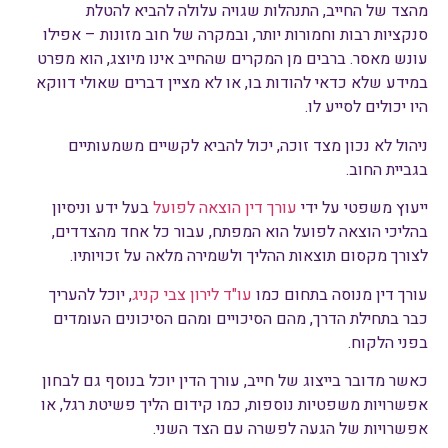
מהצד של החייב, התנהלות שגויה עלולה להביא להטלת
סנקציות רבות וחמורות יותר, ובמקרה של חוב מזונות – אפילו
עונש מאסר. ברבים מן המקרים שהחייב אינו מיוצג, הוא מפרט
במידע שלא כדאי להודות בו, או לא מציין דברים שאולי דווקא
היו יכולים לסייע לו.
ניהול לא נכון מצד זוכה, יכול להביא לקשיים משמעותיים
בגביית החוב.
ייעוץ משפטי על ידי
עורך דין הוצאה לפועל
בעל ידע וניסיון
בהליכי הוצאה לפועל הוא המפתח, עבור כל אחד מהצדדים,
לצורך מקסום תוצאות ההליך ולשמירה מלאה על זכויותיו.
עורך דין מנוסה בתחום כמו
עו"ד לירון צבי קניג
, יוכל להעריך
כבר בתחילת הדרך, מהם הסיכויים ומהם הסיכונים העומדים
בפני הלקוח.
כאשר מדובר בייצוג של חייב, עורך הדין יוכל בנוסף גם לבחון
אפשרויות משפטיות נוספות, כמו קידום הליך פשיטת רגל, או
אפשרויות של הגעה לפשרה עם הצד השני.