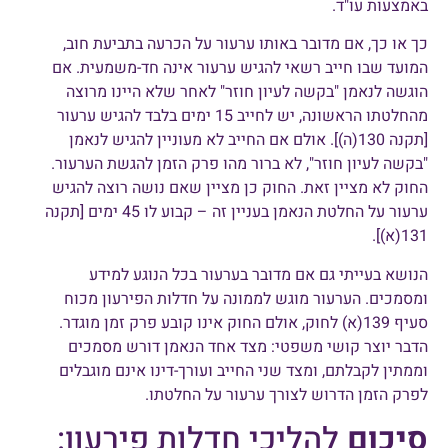
באמצעות עו"ד.
כך או כך, אם מדובר באותו ערעור על הכרעה בתביעת חוב,
המועד שבו חייב רשאי להגיש ערעור אינה חד-משמעית. אם
הוגשה לנאמן "בקשה לעיון חוזר" לאחר שלא היינו מרוצה
מהחלטתו הראשונה, יש לחייב 15 ימים בלבד להגיש ערעור
[תקנה 130(ה)]. אולם אם החייב לא מעוניין להגיש לנאמן
"בקשה לעיון חוזר", לא ברור מהו פרק הזמן להגשת הערעור.
החוק לא מציין זאת. החוק כן מציין שאם נושה רוצה להגיש
ערעור על החלטת הנאמן בעניין זה – קבוע לו 45 ימים [תקנה
131(א)].
הנושא בעייתי גם אם מדובר בערעור בכל הנוגע למידע
ומסמכים. הערעור מוגש לממונה על חדלות הפירעון מכוח
סעיף 139(א) לחוק, אולם החוק אינו קובע פרק זמן מוגדר.
הדבר יוצר קושי משפטי: מצד אחד הנאמן דורש מסמכים
וממתין לקבלתם, ומצד שני החייב ועורך-דינו אינם מוגבלים
לפרק הזמן הדרוש לצורך ערעור על החלטתו.
סיכום
להליכי חדלות פירעון: