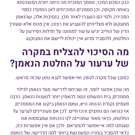
כגון הסכם המכר, מסמך המוכיח מה היתה יתרת המשכנתא
באותה תקופה, וכן מסמכים המוכיחים לאן הופקדו כספי
המכירה, ולמי הם הועברו לאחר מכן. בנסיבות אלה, שהנאמן
מתעקש ולא מצליחים להשביע את רצונו, אין מנוס אלא שעורך
הדין של החייב יגיש ערעור לממונה על חדלות הפירעון על
החלטתו, ולהסביר מדוע אין יכולת ליישם את המבוקש.
מה הסיכוי להצליח במקרה
של ערעור על החלטת הנאמן?
כמובן שכל מקרה לגופו, ואי-אפשר לנבא נתון שכזה מראש.
מה שכן אפשר לומר, זה שביחס לדרישה מצד הנאמן לגילוי
מסמכים, בית המשפט נוטה להאמין יותר לטענות הנאמן. הרבה
פעמים נקודת ההנחה היא, שאם הנאמן ביקש את המסמכים,
אז כנראה הם נחוצים והכרחיים. לכן אם מעוניינים לערער על
החלטתו, כדאי מאוד שתהיינה לנו הוכחות שמבססות את
טענתנו למה אי-אפשר להמציאם. ולכן אם אין אפשרות כזו,
כדאי להסביר בצורה המשכנעת ביותר למה הדרישה של הנאמן