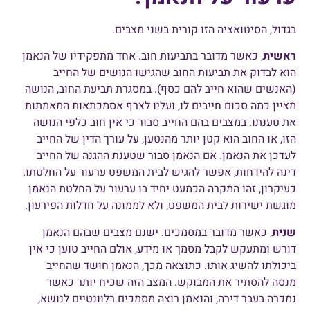
בגדול, הסיטואציה הזו קורית בשני מצבים.
ראשית
, כאשר מדובר בתביעות חוב. אחד מתפקידיו של הנאמן
הוא לבדוק את תביעות החוב שהגישו הנושים של החייב
(האנשים שהוא חייב להם כסף). במסגרת תביעת החוב, הנושה
מציין כמה סכום חייבים לו, ועליו לצרף אסמכתאות המאמתות
את טענתו. במצבים בהם החייב סבור כי אין חוב כלפי הנושה
הזו, או החוב הוא קטן יותר מהנטען, על עורך הדין של החייב
לעדכן את הנאמן. אם הנאמן סבור שטענת ההגנה של החייב
דינה להידחות, אפשר להגיש לבית המשפט ערעור על החלטתו.
כעיקרון, זהו המקרה הכמעט יחיד בו ערעור על החלטת הנאמן
מוגשת ישירות לבית המשפט, ולא לממונה על חדלות הפירעון.
שנית
, כאשר מדובר במסמכים. ישנם מצבים שבהם הנאמן
דורש ומתעקש לקבל מסמך או מידע, אולם החייב טוען כי אין
ביכולתו להשיג אותו. כתוצאה מכך, הנאמן חושד שהחייב
מנסה להסתיר את המבוקש. המצב הזה שכיח יותר כאשר
נמכרה בעבר דירה, והנאמן רוצה מסמכים רלוונטיים לנושא,