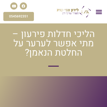
0545692351
פשיטת רגל
הסדר חוב
פירוק חברה
עורך דין הוצאה לפועל
חדלות פירעון
תביעות כספיות
הליכי חדלות פירעון –
מתי אפשר לערער על
החלטת הנאמן?