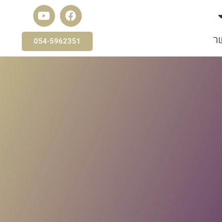
ר
054-5962351