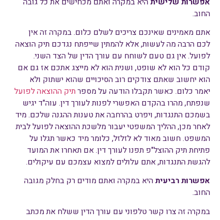
אפשרות שלישית
היא במקרה ואתם מכחישים את כל גובה
החוב.
אתם מאמינים שאינכם צריכים לשלם כלום. במקרה זה אין
לכם הרבה מה לעשות, אלא להמתין שייפתח נגדכם תיק הוצאה
לפועל. אין גם טעם לשוחח עם עורך הדין של הצד השני.
קודם כל הוא לא שופט, ושנית הוא לא מייצג אתכם אז גם אם
הוא יחשוב שאתם צודקים רוב הסיכויים שהוא ישתוק ולא
יאמר כלום. כאשר תקבלו הודעה על מספר
תיק ההוצאה לפועל
שנפתח, מהרו בהקדם האפשרי לפנות לעורך דין. עוה"ד יגיש
בשמכם התנגדות, ויפרט בהרחבה את טענות ההגנה שלכם. מיד
לאחר מכן, ההליך המשפטי יעבור מלשכת ההוצאה לפועל לבית
המשפט. חשוב מאוד לא לזלזל, כלומר מיד כאשר תגלו על
פתיחת תיק ההוצל"פ תפנו לעורך דין. אם תאחרו את המועד
להגשת התנגדות, אתם עלולים למצוא עצמכם עם עיקולים.
אפשרות רביעית
היא במקרה ואתם מודים רק בחלק מגובה
החוב.
במקרה זה צרו קשר טלפוני עם עורך הדין ששלח את מכתב