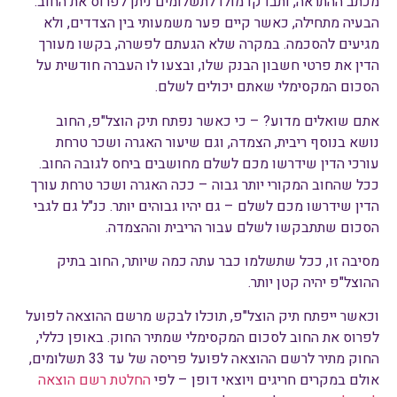
מכתב ההתראה, ותבדקו מולו לתשלומים ניתן לפרוס את החוב.
הבעיה מתחילה, כאשר קיים פער משמעותי בין הצדדים, ולא
מגיעים להסכמה. במקרה שלא הגעתם לפשרה, בקשו מעורך
הדין את פרטי חשבון הבנק שלו, ובצעו לו העברה חודשית על
הסכום המקסימלי שאתם יכולים לשלם.
אתם שואלים מדוע? – כי כאשר נפתח תיק הוצל"פ, החוב
נושא בנוסף ריבית, הצמדה, וגם שיעור האגרה ושכר טרחת
עורכי הדין שידרשו מכם לשלם מחושבים ביחס לגובה החוב.
ככל שהחוב המקורי יותר גבוה – ככה האגרה ושכר טרחת עורך
הדין שידרשו מכם לשלם – גם יהיו גבוהים יותר. כנ"ל גם לגבי
הסכום שתתבקשו לשלם עבור הריבית וההצמדה.
מסיבה זו, ככל שתשלמו כבר עתה כמה שיותר, החוב בתיק
ההוצל"פ יהיה קטן יותר.
וכאשר ייפתח תיק הוצל"פ, תוכלו לבקש מרשם ההוצאה לפועל
לפרוס את החוב לסכום המקסימלי שמתיר החוק. באופן כללי,
החוק מתיר לרשם ההוצאה לפועל פריסה של עד 33 תשלומים,
אולם במקרים חריגים ויוצאי דופן – לפי
החלטת רשם הוצאה