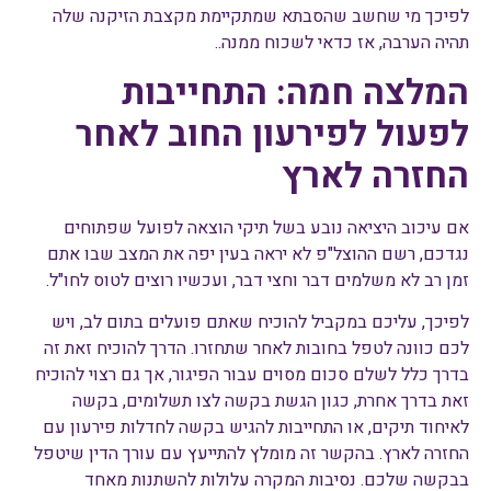
לפיכך מי שחשב שהסבתא שמתקיימת מקצבת הזיקנה שלה
תהיה הערבה, אז כדאי לשכוח ממנה..
המלצה חמה: התחייבות
לפעול לפירעון החוב לאחר
החזרה לארץ
אם עיכוב היציאה נובע בשל תיקי הוצאה לפועל שפתוחים
נגדכם, רשם ההוצל"פ לא יראה בעין יפה את המצב שבו אתם
זמן רב לא משלמים דבר וחצי דבר, ועכשיו רוצים לטוס לחו"ל.
לפיכך, עליכם במקביל להוכיח שאתם פועלים בתום לב, ויש
לכם כוונה לטפל בחובות לאחר שתחזרו. הדרך להוכיח זאת זה
בדרך כלל לשלם סכום מסוים עבור הפיגור, אך גם רצוי להוכיח
זאת בדרך אחרת, כגון הגשת בקשה לצו תשלומים, בקשה
לאיחוד תיקים, או התחייבות להגיש בקשה לחדלות פירעון עם
החזרה לארץ. בהקשר זה מומלץ להתייעץ עם עורך הדין שיטפל
בבקשה שלכם. נסיבות המקרה עלולות להשתנות מאחד