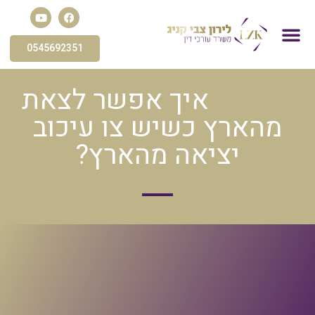
0545692351
פשיטת רגל
הסדר חוב
פירוק חברה
עורך דין הוצאה לפועל
חדלות פירעון
תביעות כספיות
איך אפשר לצאת
מהארץ כשיש צו עיכוב
יציאה מהארץ?