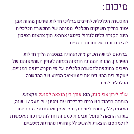
סיכום:
ההכשרה הכלכלית לחייבים בהליכי חדלות פירעון מהווה אבן
יסוד בהליך השיקום הכלכלי. מטרתה של ההכשרה הכלכלית
הינה הקניית כלים לניהול פיננסי אחראי, תוך צמצום הסיכון
להצטברותם של חובות נוספים.
בהתאם לגישה השיקומית הנהוגה במסגרת הליך חדלות
הפירעון, התווה הממונה הוראות מנחות לעניין השתתפותם של
חייבים בתוכנית להכשרה כלכלית. על פי הקריטריונים המנויים,
ישקול בית המשפט את פוטנציאל הסיוע של ההכשרה
הכלכלית לחייב.
עו"ד לירון צבי קניג
, הוא
עורך דין הוצאה לפועל
מקצועי,
מומחה בניהול משברים כלכליים עם ניסיון של מעל 17 שנה,
המעניק ללקוחותיו ליווי מקצועי, אמין ואסטרטגי. מומחיותו
בתיקי הוצאה לפועל, תביעות כספיות וחדלות פירעון מאפשרת
לו למקסם תוצאות ולהשיג ללקוחותיו פתרונות מיטביים.