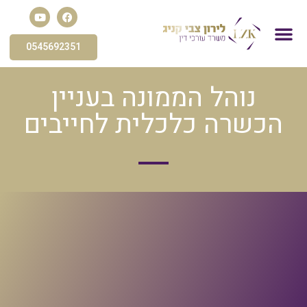
0545692351
פשיטת רגל
הסדר חוב
פירוק חברה
עורך דין הוצאה לפועל
חדלות פירעון
תביעות כספיות
נוהל הממונה בעניין
הכשרה כלכלית לחייבים