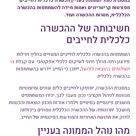
במסגרת נוהל הממונה בעניין הכשרה כלכלית לחייבים
מפורטות קריטריונים ואמות מידה להשתתפות בהכשרה
הכלכלית, מטרות ההכשרה ועוד.
חשיבותה של ההכשרה
כלכלית לחייבים
השתתפות בהכשרה כלכלית לחייבים המצויים בהליך חדלות
פירעון הינה מהלך חיוני לשיקום כלכלי אפקטיבי. עם קבלת
צו
תשלומים בהוצאה לפועל
, ייתכן כי החייב יידרש בהשתתפות
בהכשרה כלכלית.
במסגרת ההכשרה, יסופקו לחייבים כלים שונים ומיומנויות
מגוונות לניהול תקציבי נכון. מעבר לכך, יכירו המשתתפים
מושגים פיננסיים בסיסיים וילמדו אודות תכנון הוצאות והכנסות
מושכל. יתרונותיה של ההכשרה הכלכלית טמונים ביכולתה
לחזק את תחושת האחריות והמודעות הפיננסית של החייב.
מהו נוהל הממונה בעניין