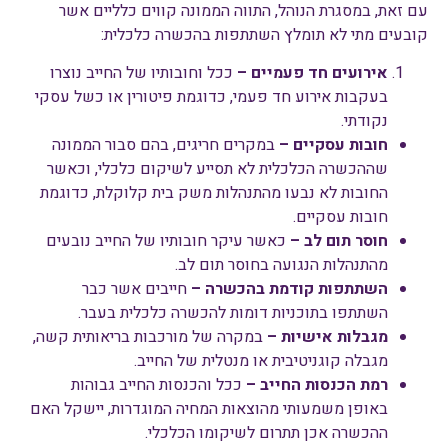
עם זאת, במסגרת הנוהל, התווה הממונה קווים כלליים אשר
קובעים מתי לא תומלץ השתתפות בהכשרה כלכלית:
אירועים חד פעמיים –
ככל וחובותיו של החייב נוצרו
בעקבות אירוע חד פעמי, כדוגמת פיטורין או כשל עסקי
נקודתי.
חובות עסקיים –
במקרים חריגים, בהם סבור הממונה
שההכשרה הכלכלית לא תסייע לשיקום כלכלי, וכאשר
החובות לא נבעו מהתנהלות משק בית קלוקלת, כדוגמת
חובות עסקיים.
חוסר תום לב –
כאשר עיקר חובותיו של החייב נובעים
מהתנהלות הנגועה בחוסר תום לב.
השתתפות קודמת בהכשרה –
חייבים אשר כבר
השתתפו בתוכניות דומות להכשרה כלכלית בעבר.
מגבלות אישיות –
במקרה של מורכבות בריאותית קשה,
מגבלה קוגניטיבית או מנטלית של החייב.
רמת הכנסות החייב –
ככל והכנסות החייב גבוהות
באופן משמעותי מהוצאות המחיה המוגדרות, יישקל האם
ההכשרה אכן תתרום לשיקומו הכלכלי.