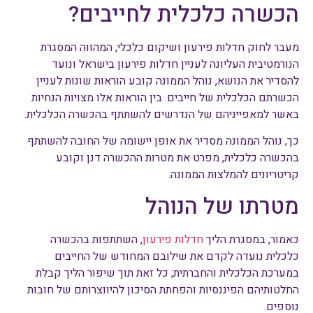
הכשרה כלכלית לחייבים?
מעבר לחוק חדלות פירעון ושיקום כלכלי, המהווה המסגרת
הנורמטיבית העליונה לעניין חדלות פירעון בישראל ונועד
להסדיר את הנושא, נוהל הממונה קובע הוראות שונות לעניין
הכשרתם הכלכלית של חייבים. בין הוראות אלו מצויות הנחיות
באשר למאפייניהם של הנדרשים להשתתף בהכשרה הכלכלית.
כך, נוהל הממונה מסדיר את אופן יישומה של החובה להשתתף
בהכשרה כלכלית, מפרט את מטרות ההכשרה דנן וקובע
קריטריונים להמלצות הממונה.
מטרתו של הנוהל
כאמור, במסגרת הליך
חדלות פירעון
, השתתפות בהכשרה
כלכלית נועדה לקדם את שילובם המחודש של החייבים
במערכת הכלכלית והחברתית; כל זאת תוך שיפור הליך קבלת
החלטותיהם הפיננסיות והפחתת הסיכון להיווצרותם של חובות
נוספים.