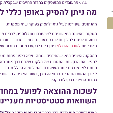
67% מהעובדים המועסקים במדור החייבים שבקבלת קהל (עמוד 162).
מה ניתן להסיק באופן כללי לג
מהנתונים שפורטו לעיל ניתן להסיק בעיקר שתי מסקנות.
מסקנה ראשונה היא שביחס לשיעורם באוכלוסייה, לרבים מתוש
נרתעים לפנות להליך חדלות פירעון, גם כאשר מדובר בחובות 
באמצעות
לשכת ההוצלפ
ניתן כיום לבקש במסגרת חובות של פחות מ- 161,000 ₪ נכ
המסקנה השניה היא, שהחייבים במחוז חיפה וצפון פחות נוטים ל
להגיש את הבקשות והתגובות של הלקוח שלהם דרך אתר האינ
היותם לא-מיוצגים יותר משיעורם באוכלוסייה הכללית, הדבר 
לצורך הגשת מסמכים. כתוצאה מכך, רשות האכיפה נדרשת ל
במדור החייבים בקבלת הקהל.
לשכות ההוצאה לפועל במחוז 
השוואות סטטיסטיות מעניינו
באיזו לשכה מתנהלים הכי הרבה והכי פחות תיקי הוצל"פ?