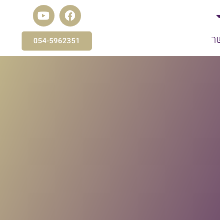
ר
054-5962351