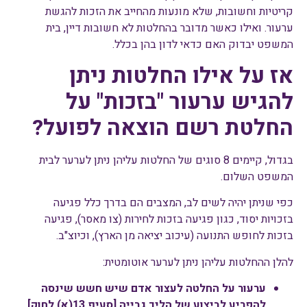
קריטיות וחשובות, שלא מונעות מהחייב את הזכות להגשת
ערעור. ואילו כאשר מדובר בהחלטות לא חשובות דיין, בית
המשפט יבדוק האם כדאי לדון בהן בכלל.
אז על אילו החלטות ניתן
להגיש ערעור "בזכות" על
החלטת רשם הוצאה לפועל?
בגדול, קיימים 8 סוגים של החלטות עליהן ניתן לערער לבית
המשפט השלום.
כפי שניתן יהיה לשים לב, המצבים הם בדרך כלל פגיעה
בזכויות יסוד, כגון פגיעה בזכות לחירות (צו מאסר), פגיעה
בזכות לחופש התנועה (עיכוב יציאה מן הארץ), וכיוצ"ב.
להלן ההחלטות עליהן ניתן לערער אוטומטית:
ערעור על החלטה לעצור אדם שיש חשש שינסה
להפריע לביצוע של הליך גבייה [סעיף 13(א) לחוק]