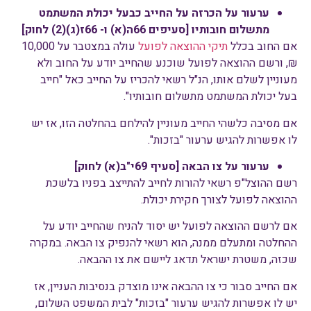
ערעור על הכרזה על החייב כבעל יכולת המשתמט
מתשלום חובותיו [סעיפים 66ה(א) ו- 66ז(ג)(2) לחוק]
אם החוב בכלל
תיקי ההוצאה לפועל
עולה במצטבר על 10,000
₪, ורשם ההוצאה לפועל שוכנע שהחייב יודע על החוב ולא
מעוניין לשלם אותו, הנ"ל רשאי להכריז על החייב כאל "חייב
בעל יכולת המשתמט מתשלום חובותיו".
אם מסיבה כלשהי החייב מעוניין להילחם בהחלטה הזו, אז יש
לו אפשרות להגיש ערעור "בזכות".
ערעור על צו הבאה [סעיף 69י"ב(א) לחוק]
רשם ההוצל"פ רשאי להורות לחייב להתייצב בפניו בלשכת
ההוצאה לפועל לצורך חקירת יכולת.
אם לרשם ההוצאה לפועל יש יסוד להניח שהחייב יודע על
ההחלטה ומתעלם ממנה, הוא רשאי להנפיק צו הבאה. במקרה
שכזה, משטרת ישראל תדאג ליישם את צו ההבאה.
אם החייב סבור כי צו ההבאה אינו מוצדק בנסיבות העניין, אז
יש לו אפשרות להגיש ערעור "בזכות" לבית המשפט השלום,