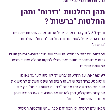
החלטת רשם הוצאה לפועל.
מהן החלטות "בזכות" ומהן
החלטות "ברשות"?
סעיף 80 לחוק ההוצאה לפועל מסווג את ההחלטות של רשמי
ההוצאה לפועל לשני סוגים: החלטות "בזכות" והחלטות
"ברשות".
החלטות "בזכות" הן החלטות שמי שמעוניין לערער עליהן יש לו
זכות אוטומטית לעשות זאת, מבלי לבקש תחילה אישור מבית
המשפט השלום.
לעומת זאת, על החלטות "ברשות" לא ניתן לערער באופן
אוטומטי. צריך לבקש רשות מבית המשפט השלום להגיש את
הערעור. הבקשה הזו מכונה "בקשת רשות ערעור". רק אם
הבקשה מתקבלת, ניתן להגיש את הערעור. זאת הסיבה שהן
מכונות החלטות "ברשות".
מכאן ניתן להסיק, כי המחוקק סבר שיש החלטות מספיק