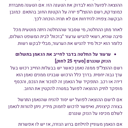
ההוצאה לפועל הוא לבדוק את הטענה הזו. אם הטענה מתבררת
כמוצדקת, רשם ההוצל"פ יורה על הקטנת החוב בהתאם. כמובן
הבקשה צפויה להידחות אם לא תהיה הוכחה לכך.
לאחר מתן ההחלטה, מי שסבור שההחלטה היתה מוטעית מכל
סיבה שהיא, רשאי להגיש ערעור "בזכות" לבית המשפט השלום,
כלומר הוא יכול מיד להגיש את הערעור, מבלי לבקש רשות.
ערעור על החלטה בדבר לחייב את הנאמן בתשלום
הנזק שנגרם [סעיף 25 לחוק]
רשם ההוצל"פ ממנה נאמן כאשר יש בבעלות החייב רכוש בעל
ערך גבוה יחסית. בדרך כלל הרכוש שבגינו ממנים נאמן הוא
דירה או רכב. התפקיד של הנאמן זה למכור את הנכס, והכסף
מופקד לתיק ההוצאה לפועל במטרה להקטין את החוב.
אם לרשם ההוצאה לפועל יש יסוד להניח שהנאמן התרשל
בצורה קיצונית, ואיפשר לרכוש לחמוק מידיו, ניתן להורות לנאמן
לשלם מכיסו על הנזק שנגרם.
אם הנאמן מעוניין להילחם ברוע הגזרה, אז יש לו אפשרות