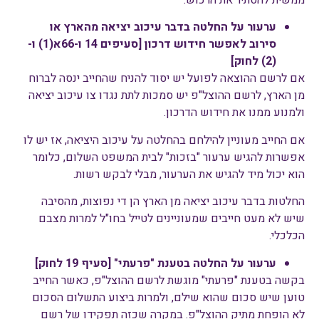
ממשית להסתיר את הרכוש.
ערעור על החלטה בדבר עיכוב יציאה מהארץ או
סירוב לאפשר חידוש דרכון [סעיפים 14 ו-66א(1) ו-
(2) לחוק]
אם לרשם ההוצאה לפועל יש יסוד להניח שהחייב ינסה לברוח
מן הארץ, לרשם ההוצל"פ יש סמכות לתת נגדו צו עיכוב יציאה
ולמנוע ממנו את חידוש הדרכון.
אם החייב מעוניין להילחם בהחלטה על עיכוב היציאה, אז יש לו
אפשרות להגיש ערעור "בזכות" לבית המשפט השלום, כלומר
הוא יכול מיד להגיש את הערעור, מבלי לבקש רשות.
החלטות בדבר עיכוב יציאה מן הארץ הן די נפוצות, מהסיבה
שיש לא מעט חייבים שמעוניינים לטייל בחו"ל למרות מצבם
הכלכלי.
ערעור על החלטה בטענת "פרעתי" [סעיף 19 לחוק]
בקשה בטענת "פרעתי" מוגשת לרשם ההוצל"פ, כאשר החייב
טוען שיש סכום שהוא שילם, ולמרות ביצוע התשלום הסכום
לא הופחת מתיק ההוצל"פ. במקרה שכזה תפקידו של רשם