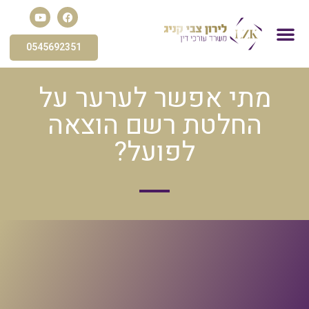
0545692351
פשיטת רגל
הסדר חוב
פירוק חברה
עורך דין הוצאה לפועל
חדלות פירעון
תביעות כספיות
מתי אפשר לערער על
החלטת רשם הוצאה
לפועל?