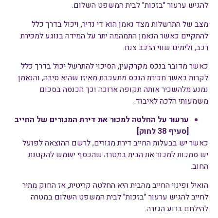
להגיש ערעור "בזכות" לבית המשפט השלום.
מצב של התרשלות מצד נאמן הוא די נדיר, ויכול בדרך כלל
להתקיים כאשר הנאמן התמהמה יתר על המידה בנוגע למכירת
רכב, ולימים שווי הרכב צנח.
כאשר מדובר בנכס מקרקעין, הסיכוי להתרשל יכול בדרך כלל
לקרות כאשר מכירת הנכס מתעכבת מאיזו שהיא סיבה, והנאמן
נמנע מלהשכיר אותה תקופה ארוכה וכך הכנסה בסכום
משמעותי הלכה לאיבוד.
ערעור על החלטה למכור את דירת המגורים של החייב
[סעיף 38 לחוק]
כאשר יש בבעלות החייב דירת מגורים, לרשם ההוצאה לפועל
יש סמכות למכור את הבית במטרה שהכסף ישמש להקטנת
החוב.
הואיל ופינוי החייב מהבית היא החלטה קריטית, אז החוק מתיר
לחייב להגיש ערעור "בזכות" לבית המשפט השלום במטרה
להילחם ברוע הגזרה.