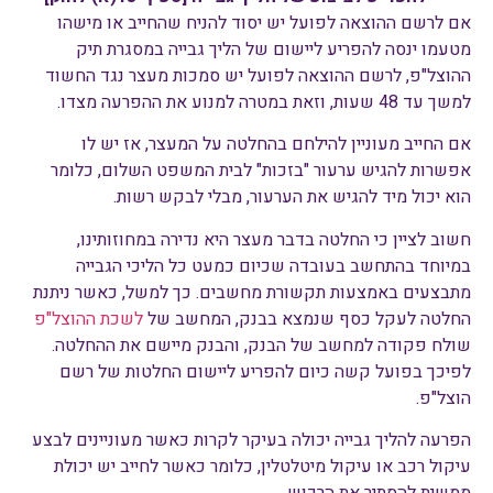
אם לרשם ההוצאה לפועל יש יסוד להניח שהחייב או מישהו
מטעמו ינסה להפריע ליישום של הליך גבייה במסגרת תיק
ההוצל"פ, לרשם ההוצאה לפועל יש סמכות מעצר נגד החשוד
למשך עד 48 שעות, וזאת במטרה למנוע את ההפרעה מצדו.
אם החייב מעוניין להילחם בהחלטה על המעצר, אז יש לו
אפשרות להגיש ערעור "בזכות" לבית המשפט השלום, כלומר
הוא יכול מיד להגיש את הערעור, מבלי לבקש רשות.
חשוב לציין כי החלטה בדבר מעצר היא נדירה במחוזותינו,
במיוחד בהתחשב בעובדה שכיום כמעט כל הליכי הגבייה
מתבצעים באמצעות תקשורת מחשבים. כך למשל, כאשר ניתנת
החלטה לעקל כסף שנמצא בבנק, המחשב של
לשכת ההוצל"פ
שולח פקודה למחשב של הבנק, והבנק מיישם את ההחלטה.
לפיכך בפועל קשה כיום להפריע ליישום החלטות של רשם
הוצל"פ.
הפרעה להליך גבייה יכולה בעיקר לקרות כאשר מעוניינים לבצע
עיקול רכב או עיקול מיטלטלין, כלומר כאשר לחייב יש יכולת