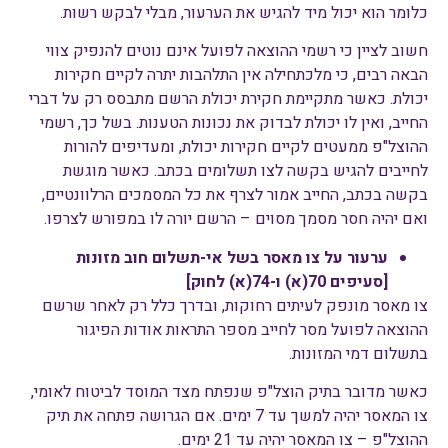
כלומר הוא יכול מיד להגיש את הערעור, מבלי לבקש רשות.
חשוב לציין כי רשמי ההוצאה לפועל אינם נוטים להנפיק צווי
הבאה רבים, כי מלכתחילה אין התלהבות יתרה לקיים חקירות
יכולת. כאשר מתקיימת חקירת יכולת הרשם מתבסס רק על דברי
החייב, ואין לו יכולת לבדוק את נכונות הטענות. בשל כך, רשמי
ההוצל"פ ממעטים לקיים חקירות יכולת, ומעדיפים להורות
לחייבים להגיש בקשה לצו תשלומים בכתב. כאשר מוגשת
בקשה בכתב, החייב אמור לצרף את כל המסמכים הרלוונטיים,
ואם יהיה חסר מסמך מסוים – הרשם יורה לו במפורש לצרפו.
ערעור על צו מאסר בשל אי-תשלום חוב מזונות
[סעיפים 70(א) ו-74(א) לחוק]
צו מאסר מונפק לעיתים רחוקות, ובדרך כלל רק לאחר שרשם
ההוצאה לפועל מסר לחייב מספר התראות אודות הפיגור
בתשלום דמי המזונות.
כאשר מדובר בתיק הוצל"פ שנפתח מצד המוסד לביטוח לאומי,
צו המאסר יהיה למשך עד 7 ימים. אם הגרושה פתחה את תיק
ההוצל"פ – צו המאסר יהיה עד 21 ימים.