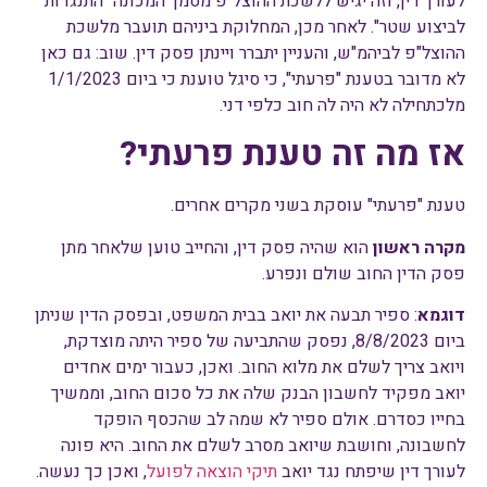
לעורך דין, וזה יגיש ללשכת ההוצל"פ מסמך המכונה "התנגדות
לביצוע שטר". לאחר מכן, המחלוקת ביניהם תועבר מלשכת
ההוצל"פ לביהמ"ש, והעניין יתברר ויינתן פסק דין. שוב: גם כאן
לא מדובר בטענת "פרעתי", כי סיגל טוענת כי ביום 1/1/2023
מלכתחילה לא היה לה חוב כלפי דני.
אז מה זה טענת פרעתי?
טענת "פרעתי" עוסקת בשני מקרים אחרים.
מקרה ראשון
הוא שהיה פסק דין, והחייב טוען שלאחר מתן
פסק הדין החוב שולם ונפרע.
דוגמא
: ספיר תבעה את יואב בבית המשפט, ובפסק הדין שניתן
ביום 8/8/2023, נפסק שהתביעה של ספיר היתה מוצדקת,
ויואב צריך לשלם את מלוא החוב. ואכן, כעבור ימים אחדים
יואב מפקיד לחשבון הבנק שלה את כל סכום החוב, וממשיך
בחייו כסדרם. אולם ספיר לא שמה לב שהכסף הופקד
לחשבונה, וחושבת שיואב מסרב לשלם את החוב. היא פונה
לעורך דין שיפתח נגד יואב
תיקי הוצאה לפועל
, ואכן כך נעשה.