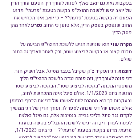
בעקבות זאת גם יואב נאלץ לפנות לעורך דין. הפעם עורך הדין
של יואב יגיש ללשכת ההוצל"פ בקשה בטענת "פרעתי". מדוע
הפעם זה בקשה בטענת "פרעתי"? – כי יואב אינו מכחיש את
החוב שנפסק בפסק הדין, אלא טוען כי החוב
נפרע
לאחר מתן
פסק הדין.
מקרה שני
הוא שנושה הגיש ללשכת ההוצל"פ תביעה על
סכום קצוב או בקשה לביצוע שטר, ורק לאחר תאריך זה החוב
שולם.
דוגמא
: דני הפקיד צ'ק שקיבל בעבר מסיגל, אבל השיק חזר.
דני פונה לעורך דין, וזה פותח נגדה בלשכת ההוצל"פ הליך
משפטי המכונה "בקשה לביצוע שטר". הבקשה לביצוע שטר
הוגשה ביום 1/1/2023. אולם סיגל אינה מתכחשת לחוב,
ובעקבות כך היא ממהרת לתת לאשתו של דני את הכסף במזומן.
אולם אשתו של דני שכחה לספר לו, ועורך הדין של דני ממשיך
לקדם נגד סיגל הליכי גבייה. בנסיבות אלה, גם סיגל נאלצת
לפנות לעורך דין, וזה יגיש ללשכת ההוצל"פ בקשה בטענת
פרעתי. מדוע בקשה בטענת "פרעתי"? – כי ביום 1/1/2023,
קרי בתאריך שעורך הדין של דני הגיש את "הבקשה לביצוע